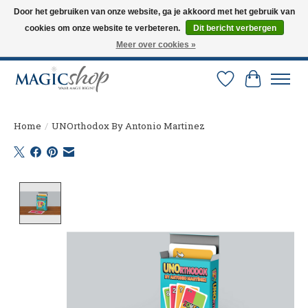
Door het gebruiken van onze website, ga je akkoord met het gebruik van
cookies om onze website te verbeteren.
Dit bericht verbergen
Altijd de nieuwste trucs op voorraad. Snelle verzending via PostNL en DHL.
Langskomen in onze winkel? Bel of mail om een afspraak te maken. 0251-
Meer over cookies »
237284
Verlanglijst
Winkelw
Home
/
UNOrthodox By Antonio Martinez
Product image slideshow Items