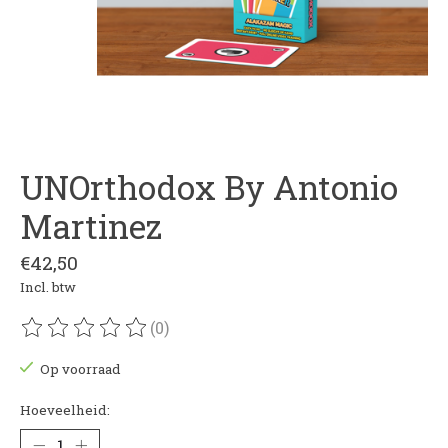
UNOrthodox By Antonio
Martinez
€42,50
Incl. btw
(0)
De beoordeling van dit product is
0
van de 5
Op voorraad
Hoeveelheid: