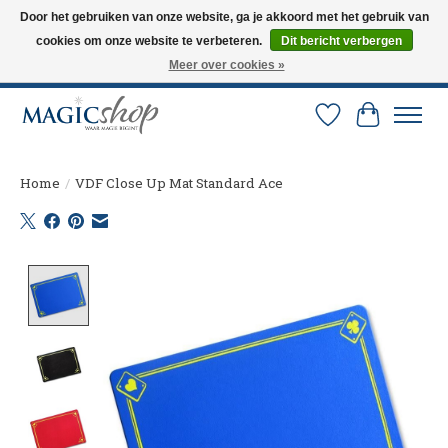
Door het gebruiken van onze website, ga je akkoord met het gebruik van
cookies om onze website te verbeteren.
Dit bericht verbergen
Altijd de nieuwste trucs op voorraad. Snelle verzending via PostNL en DHL.
Langskomen in onze winkel? Bel of mail om een afspraak te maken. 0251-
Meer over cookies »
237284
Verlanglijst
Winkelw
Home
/
VDF Close Up Mat Standard Ace
Product image slideshow Items