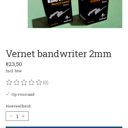
Vernet bandwriter 2mm
€23,50
Incl. btw
(0)
De beoordeling van dit product is
0
van de 5
Op voorraad
Hoeveelheid: