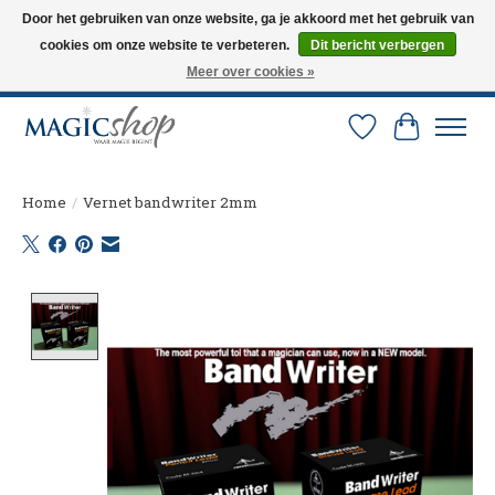
Door het gebruiken van onze website, ga je akkoord met het gebruik van
cookies om onze website te verbeteren.
Dit bericht verbergen
Altijd de nieuwste trucs op voorraad. Snelle verzending via PostNL en DHL.
Langskomen in onze winkel? Bel of mail om een afspraak te maken. 0251-
Meer over cookies »
237284
Verlanglijst
Winkelw
Home
/
Vernet bandwriter 2mm
Product image slideshow Items