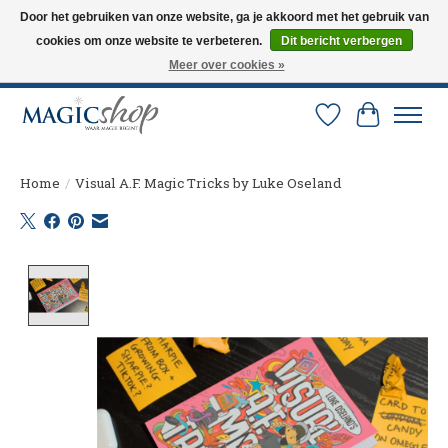
Door het gebruiken van onze website, ga je akkoord met het gebruik van
cookies om onze website te verbeteren.
Dit bericht verbergen
Altijd de nieuwste trucs op voorraad. Snelle verzending via PostNL en DHL.
Langskomen in onze winkel? Bel of mail om een afspraak te maken. 0251-
Meer over cookies »
237284
Verlanglijst
Winkelw
Home
/
Visual A.F. Magic Tricks by Luke Oseland
Product image slideshow Items