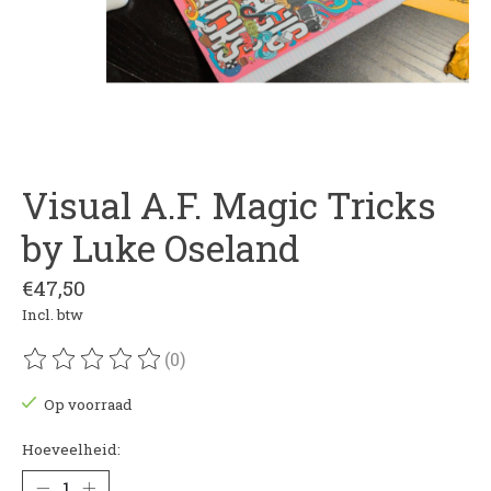
Visual A.F. Magic Tricks
by Luke Oseland
€47,50
Incl. btw
(0)
De beoordeling van dit product is
0
van de 5
Op voorraad
Hoeveelheid: