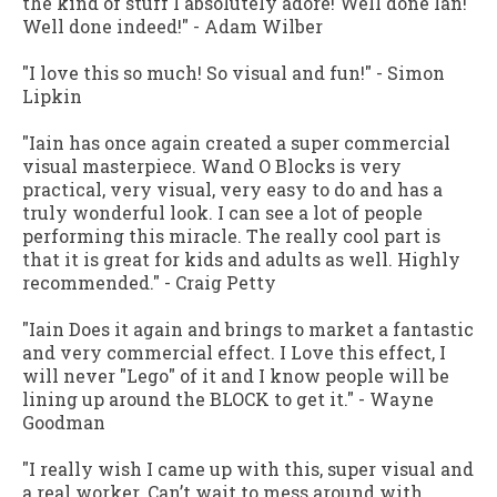
the kind of stuff I absolutely adore! Well done Ian!
Well done indeed!"
-
Adam Wilber
"I love this so much! So visual and fun!"
- Simon
Lipkin
"Iain has once again created a super commercial
visual masterpiece. Wand O Blocks is very
practical, very visual, very easy to do and has a
truly wonderful look. I can see a lot of people
performing this miracle. The really cool part is
that it is great for kids and adults as well. Highly
recommended."
-
Craig Petty
"Iain Does it again and brings to market a fantastic
and very commercial effect. I Love this effect, I
will never "Lego" of it and I know people will be
lining up around the BLOCK to get it."
-
Wayne
Goodman
"I really wish I came up with this, super visual and
a real worker. Can’t wait to mess around with