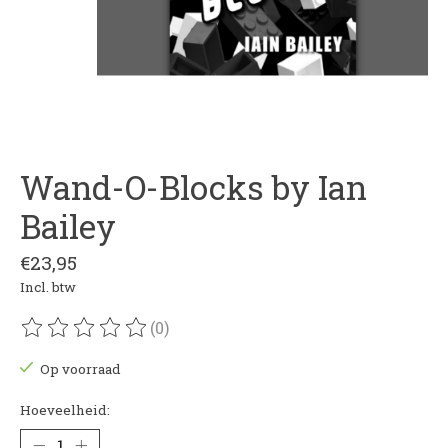
Wand-O-Blocks by Ian
Bailey
€23,95
Incl. btw
(0)
De beoordeling van dit product is
0
van de 5
Op voorraad
Hoeveelheid: