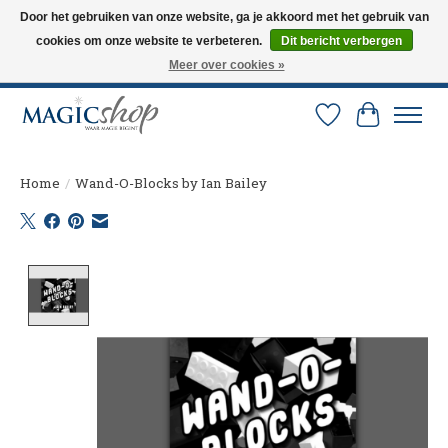
Door het gebruiken van onze website, ga je akkoord met het gebruik van
cookies om onze website te verbeteren.
Dit bericht verbergen
Altijd de nieuwste trucs op voorraad. Snelle verzending via PostNL en DHL.
Langskomen in onze winkel? Bel of mail om een afspraak te maken. 0251-
Meer over cookies »
237284
Verlanglijst
Winkelw
Home
/
Wand-O-Blocks by Ian Bailey
Product image slideshow Items