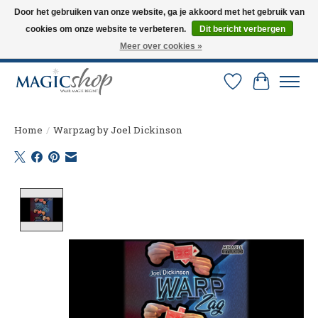
Door het gebruiken van onze website, ga je akkoord met het gebruik van
cookies om onze website te verbeteren.
Dit bericht verbergen
Altijd de nieuwste trucs op voorraad. Snelle verzending via PostNL en DHL.
Langskomen in onze winkel? Bel of mail om een afspraak te maken. 0251-
Meer over cookies »
237284
Verlanglijst
Winkelw
Home
/
Warpzag by Joel Dickinson
Product image slideshow Items