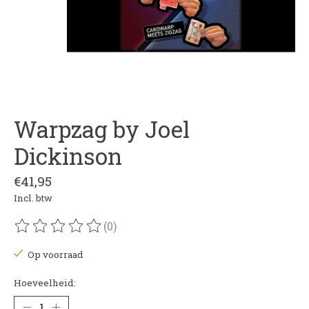
Warpzag by Joel
Dickinson
€41,95
Incl. btw
(0)
De beoordeling van dit product is
0
van de 5
Op voorraad
Hoeveelheid: