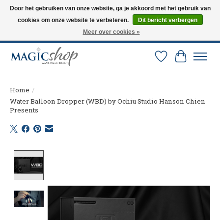
Door het gebruiken van onze website, ga je akkoord met het gebruik van
cookies om onze website te verbeteren.
Dit bericht verbergen
Altijd de nieuwste trucs op voorraad. Snelle verzending via PostNL en DHL.
Langskomen in onze winkel? Bel of mail om een afspraak te maken. 0251-
Meer over cookies »
237284
Verlanglijst
Winkelw
Home
/
Water Balloon Dropper (WBD) by Ochiu Studio Hanson Chien
Presents
Product image slideshow Items