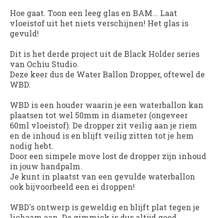
Hoe gaat. Toon een leeg glas en BAM... Laat
vloeistof uit het niets verschijnen! Het glas is
gevuld!
Dit is het derde project uit de Black Holder series
van Ochiu Studio.
Deze keer dus de Water Ballon Dropper, oftewel de
WBD.
WBD
is een houder waarin je een waterballon kan
plaatsen tot wel 50mm in diameter (ongeveer
60ml vloeistof). De dropper zit veilig aan je riem
en de inhoud is en blijft veilig zitten tot je hem
nodig hebt.
Door een simpele move lost de dropper zijn inhoud
in jouw handpalm.
Je kunt in plaatst van een gevulde waterballon
ook bijvoorbeeld een ei droppen!
WBD
's ontwerp is geweldig en blijft plat tegen je
lichaam aan. De gimmick is dus altijd goed