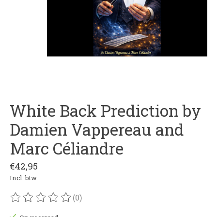
White Back Prediction by
Damien Vappereau and
Marc Céliandre
€42,95
Incl. btw
(0)
De beoordeling van dit product is
0
van de 5