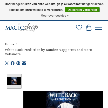
Door het gebruiken van onze website, ga je akkoord met het gebruik van
cookies om onze website te verbeteren.
Dit bericht verbergen
Altijd de nieuwste trucs op voorraad. Snelle verzending via PostNL en DHL.
Langskomen in onze winkel? Bel of mail om een afspraak te maken. 0251-
Meer over cookies »
237284
Verlanglijst
Winkelw
Home
/
White Back Prediction by Damien Vappereau and Marc
Céliandre
Product image slideshow Items