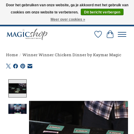
Door het gebruiken van onze website, ga je akkoord met het gebruik van
cookies om onze website te verbeteren.
Dit bericht verbergen
Altijd de nieuwste trucs op voorraad. Snelle verzending via PostNL en DHL.
Langskomen in onze winkel? Bel of mail om een afspraak te maken. 0251-
Meer over cookies »
237284
Verlanglijst
Winkelw
Home
/
Winner Winner Chicken Dinner by Kaymar Magic
Product image slideshow Items