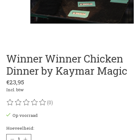
Winner Winner Chicken
Dinner by Kaymar Magic
€23,95
Incl. btw
(0)
De beoordeling van dit product is
0
van de 5
Op voorraad
Hoeveelheid: