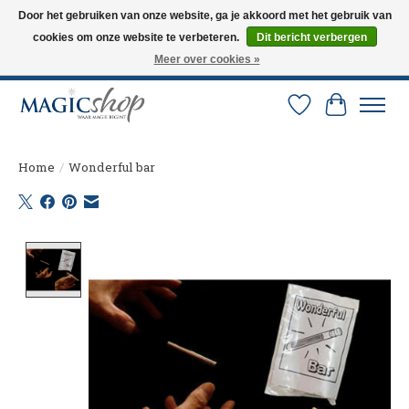
Door het gebruiken van onze website, ga je akkoord met het gebruik van
cookies om onze website te verbeteren.
Dit bericht verbergen
Altijd de nieuwste trucs op voorraad. Snelle verzending via PostNL en DHL.
Langskomen in onze winkel? Bel of mail om een afspraak te maken. 0251-
Meer over cookies »
237284
Verlanglijst
Winkelw
Home
/
Wonderful bar
Product image slideshow Items