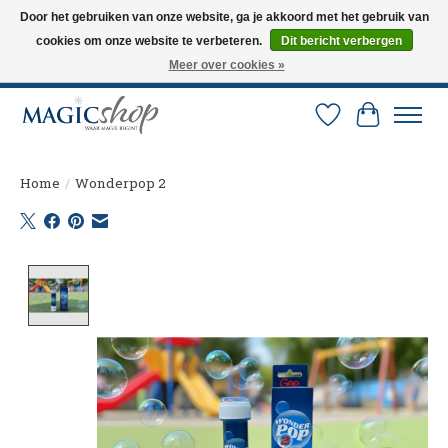
Door het gebruiken van onze website, ga je akkoord met het gebruik van
cookies om onze website te verbeteren.
Dit bericht verbergen
Altijd de nieuwste trucs op voorraad. Snelle verzending via PostNL en DHL.
Langskomen in onze winkel? Bel of mail om een afspraak te maken. 0251-
Meer over cookies »
237284
Verlanglijst
Winkelw
Home
/
Wonderpop 2
Product image slideshow Items