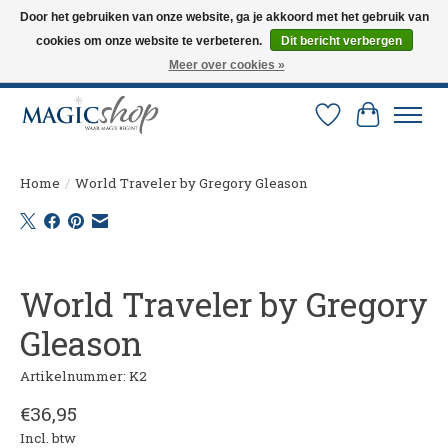
Door het gebruiken van onze website, ga je akkoord met het gebruik van
cookies om onze website te verbeteren.
Dit bericht verbergen
Altijd de nieuwste trucs op voorraad. Snelle verzending via PostNL en DHL.
Langskomen in onze winkel? Bel of mail om een afspraak te maken. 0251-
Meer over cookies »
237284
Verlanglijst
Winkelw
Home
/
World Traveler by Gregory Gleason
Product image slideshow Items
World Traveler by Gregory
Gleason
Artikelnummer: K2
€36,95
Incl. btw