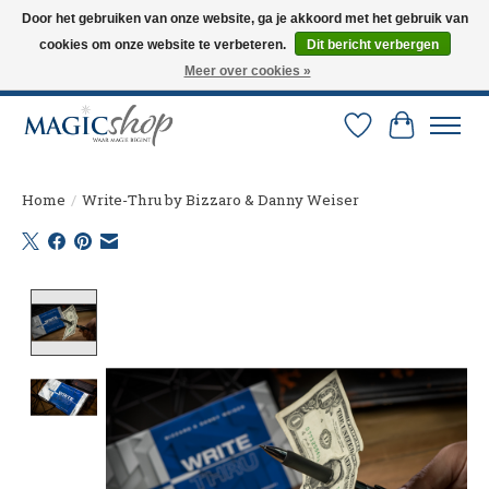
Door het gebruiken van onze website, ga je akkoord met het gebruik van
cookies om onze website te verbeteren.
Dit bericht verbergen
Altijd de nieuwste trucs op voorraad. Snelle verzending via PostNL en DHL.
Langskomen in onze winkel? Bel of mail om een afspraak te maken. 0251-
Meer over cookies »
237284
Verlanglijst
Winkelw
Home
/
Write-Thru by Bizzaro & Danny Weiser
Product image slideshow Items