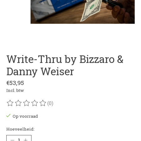
Write-Thru by Bizzaro &
Danny Weiser
€53,95
Incl. btw
(0)
De beoordeling van dit product is
0
van de 5
Op voorraad
Hoeveelheid: