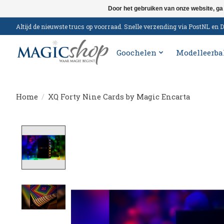
Door het gebruiken van onze website, ga
Altijd de nieuwste trucs op voorraad. Snelle verzending via PostNL e
Goochelen
Modelleerba
Home
/
XQ Forty Nine Cards by Magic Encarta
Product image slideshow Items