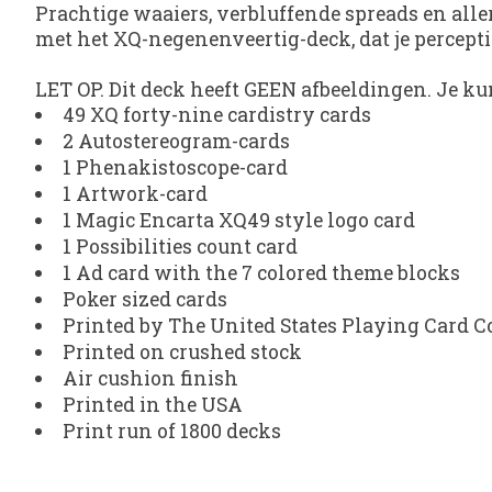
Prachtige waaiers, verbluffende spreads en alle
met het XQ-negenenveertig-deck, dat je percepti
LET OP. Dit deck heeft GEEN afbeeldingen. Je kun
49 XQ forty-nine cardistry cards
2 Autostereogram-cards
1 Phenakistoscope-card
1 Artwork-card
1 Magic Encarta XQ49 style logo card
1 Possibilities count card
1 Ad card with the 7 colored theme blocks
Poker sized cards
Printed by The United States Playing Card
Printed on crushed stock
Air cushion finish
Printed in the USA
Print run of 1800 decks