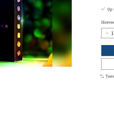
Op 
Hoevee
Toev