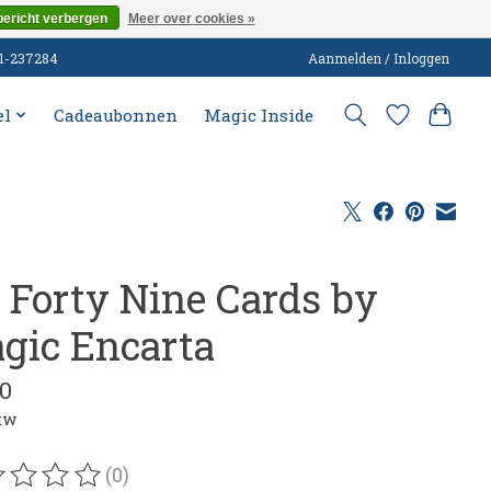
bericht verbergen
Meer over cookies »
51-237284
Aanmelden / Inloggen
el
Cadeaubonnen
Magic Inside
 Forty Nine Cards by
gic Encarta
00
btw
(0)
oordeling van dit product is
0
van de 5