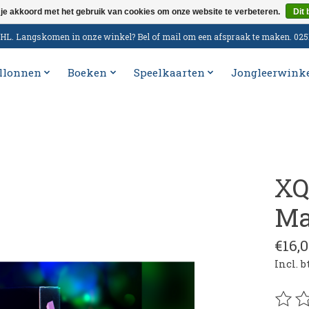
 je akkoord met het gebruik van cookies om onze website te verbeteren.
Dit 
n DHL. Langskomen in onze winkel? Bel of mail om een afspraak te maken. 02
llonnen
Boeken
Speelkaarten
Jongleerwink
XQ
Ma
€16,
Incl. 
De be