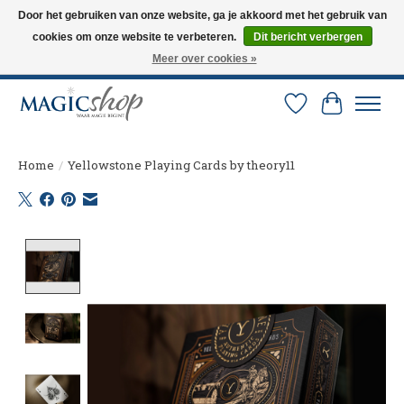
Door het gebruiken van onze website, ga je akkoord met het gebruik van
cookies om onze website te verbeteren.
Dit bericht verbergen
Altijd de nieuwste trucs op voorraad. Snelle verzending via PostNL en DHL.
Langskomen in onze winkel? Bel of mail om een afspraak te maken. 0251-
Meer over cookies »
237284
Verlanglijst
Winkelw
Home
/
Yellowstone Playing Cards by theory11
Product image slideshow Items