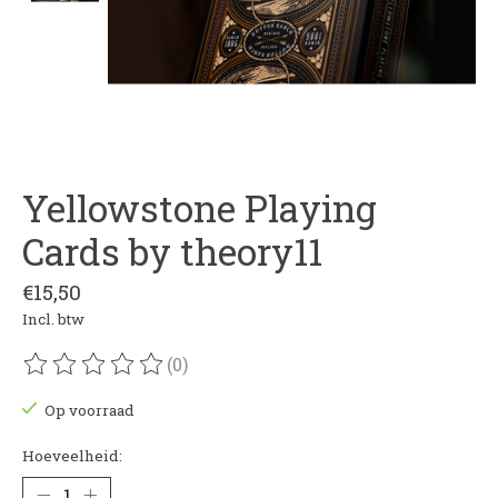
Yellowstone Playing
Cards by theory11
€15,50
Incl. btw
(0)
De beoordeling van dit product is
0
van de 5
Op voorraad
Hoeveelheid: