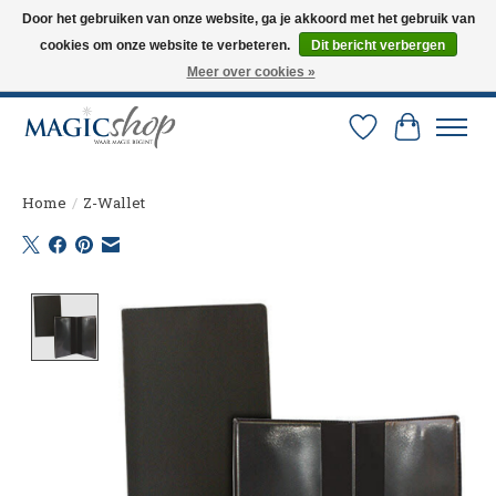
Door het gebruiken van onze website, ga je akkoord met het gebruik van
cookies om onze website te verbeteren.
Dit bericht verbergen
Altijd de nieuwste trucs op voorraad. Snelle verzending via PostNL en DHL.
Langskomen in onze winkel? Bel of mail om een afspraak te maken. 0251-
Meer over cookies »
237284
Verlanglijst
Winkelw
Home
/
Z-Wallet
Product image slideshow Items