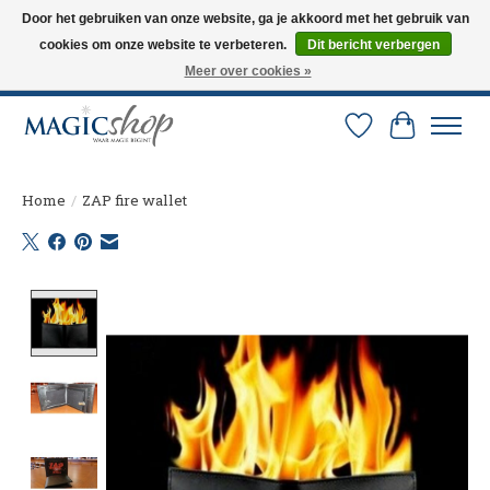
Door het gebruiken van onze website, ga je akkoord met het gebruik van
cookies om onze website te verbeteren.
Dit bericht verbergen
Altijd de nieuwste trucs op voorraad. Snelle verzending via PostNL en DHL.
Langskomen in onze winkel? Bel of mail om een afspraak te maken. 0251-
Meer over cookies »
237284
Verlanglijst
Winkelw
Home
/
ZAP fire wallet
Product image slideshow Items