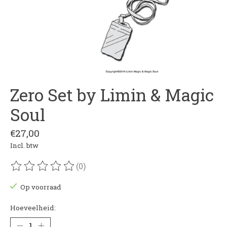
Zero Set by Limin & Magic
Soul
€27,00
Incl. btw
(0)
De beoordeling van dit product is
0
van de 5
Op voorraad
Hoeveelheid: