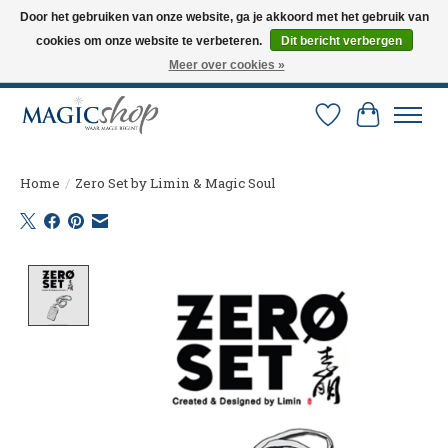
Door het gebruiken van onze website, ga je akkoord met het gebruik van
cookies om onze website te verbeteren.
Dit bericht verbergen
Altijd de nieuwste trucs op voorraad. Snelle verzending via PostNL en DHL.
Langskomen in onze winkel? Bel of mail om een afspraak te maken. 0251-
Meer over cookies »
237284
Verlanglijst
Winkelw
Home
/
Zero Set by Limin & Magic Soul
Product image slideshow Items