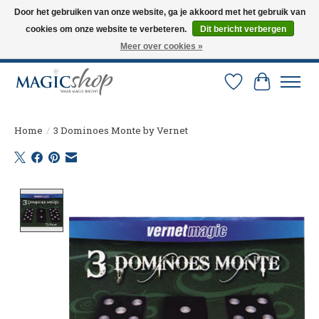
Door het gebruiken van onze website, ga je akkoord met het gebruik van
cookies om onze website te verbeteren.
Dit bericht verbergen
Altijd de nieuwste trucs op voorraad. Snelle verzending via PostNL en DHL.
Langskomen in onze winkel? Bel of mail om een afspraak te maken. 0251-
Meer over cookies »
237284
Verlanglijst
Winkelw
Home
/
3 Dominoes Monte by Vernet
Product image slideshow Items