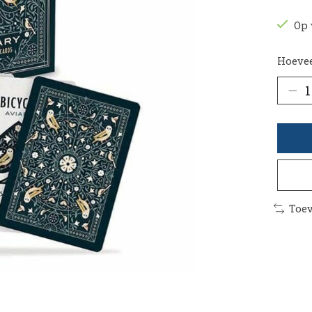
Op 
Hoevee
Toev