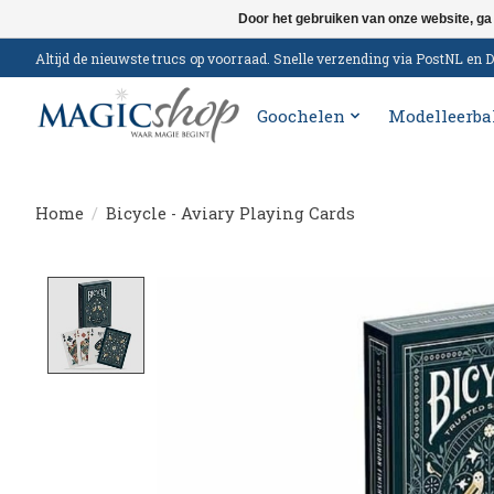
Door het gebruiken van onze website, ga
Altijd de nieuwste trucs op voorraad. Snelle verzending via PostNL e
Goochelen
Modelleerba
Home
/
Bicycle - Aviary Playing Cards
Product image slideshow Items