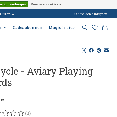
bericht verbergen
Meer over cookies »
51-237284
Aanmelden / Inloggen
el
Cadeaubonnen
Magic Inside
cycle - Aviary Playing
rds
5
btw
(0)
oordeling van dit product is
0
van de 5