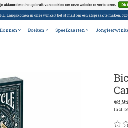
 je akkoord met het gebruik van cookies om onze website te verbeteren.
Dit 
n DHL. Langskomen in onze winkel? Bel of mail om een afspraak te maken. 02
llonnen
Boeken
Speelkaarten
Jongleerwink
Bi
Ca
€8,9
Incl. 
De be