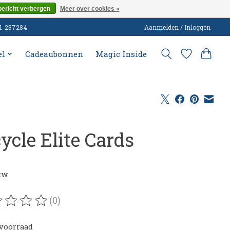
bericht verbergen
Meer over cookies »
51-237284
Aanmelden / Inloggen
el
Cadeaubonnen
Magic Inside
ycle Elite Cards
0
btw
(0)
oordeling van dit product is
0
van de 5
voorraad