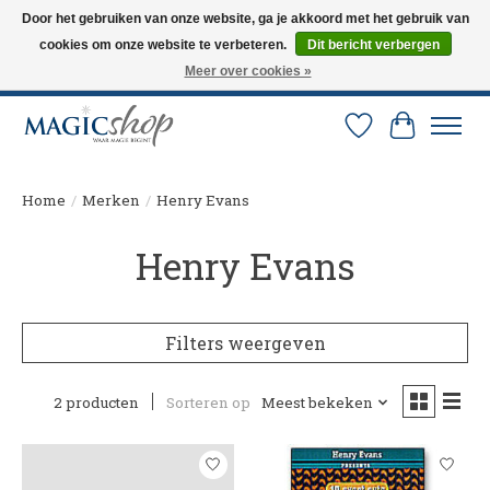
Door het gebruiken van onze website, ga je akkoord met het gebruik van
cookies om onze website te verbeteren.
Dit bericht verbergen
Altijd de nieuwste trucs op voorraad. Snelle verzending via PostNL en DHL.
Langskomen in onze winkel? Bel of mail om een afspraak te maken. 0251-
Meer over cookies »
237284
Verlanglijst
Winkelw
Home
/
Merken
/
Henry Evans
Henry Evans
Filters weergeven
2 producten
Sorteren op
Meest bekeken