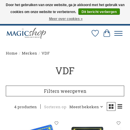
Door het gebruiken van onze website, ga je akkoord met het gebruik van
cookies om onze website te verbeteren.
Dit bericht verbergen
Altijd de nieuwste trucs op voorraad. Snelle verzending via PostNL en DHL.
Langskomen in onze winkel? Bel of mail om een afspraak te maken. 0251-
Meer over cookies »
237284
Verlanglijst
Winkelw
Home
/
Merken
/
VDF
VDF
Filters weergeven
4 producten
Sorteren op
Meest bekeken