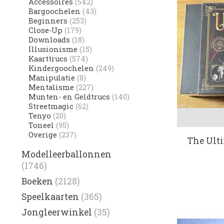
Accessoires
(542)
Bargoochelen
(43)
Beginners
(253)
Close-Up
(179)
Downloads
(18)
Illusionisme
(15)
Kaarttrucs
(574)
Kindergoochelen
(249)
Manipulatie
(8)
Mentalisme
(227)
Munten- en Geldtrucs
(140)
Streetmagic
(62)
Tenyo
(20)
Toneel
(95)
Overige
(237)
The Ult
Modelleerballonnen
(1746)
Boeken
(2128)
Speelkaarten
(365)
Jongleerwinkel
(35)