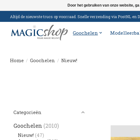
Door het gebruiken van onze website, ga
Altijd de nieuwste trucs op voorraad. Snelle verzending via PostNL e
Goochelen
Modelleerba
Home
/
Goochelen
/
Nieuw!
Categorieën
Goochelen
(2010)
Nieuw!
(47)