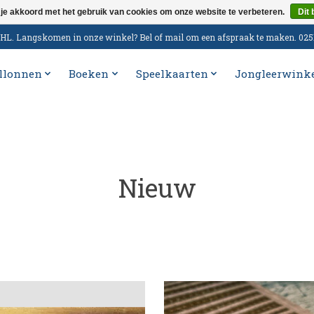
 je akkoord met het gebruik van cookies om onze website te verbeteren.
Dit 
n DHL. Langskomen in onze winkel? Bel of mail om een afspraak te maken. 02
llonnen
Boeken
Speelkaarten
Jongleerwink
Nieuw