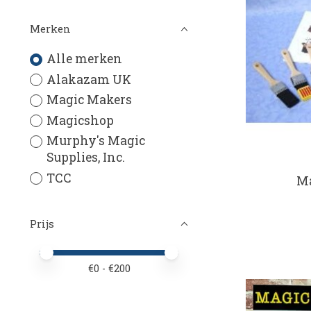
Merken
Alle merken
Alakazam UK
Magic Makers
Magicshop
Murphy's Magic
Supplies, Inc.
TCC
Ma
Prijs
Minimale prijswaarde
Price maximum value
€
0
- €
200