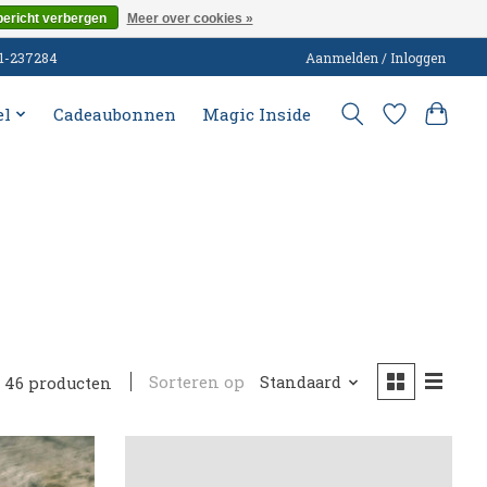
bericht verbergen
Meer over cookies »
51-237284
Aanmelden / Inloggen
el
Cadeaubonnen
Magic Inside
Sorteren op
Standaard
46 producten